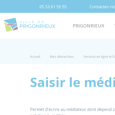
05 53 61 55 55
Contactez-n
Prigonrieux
PRIGONRIEUX
Accueil
Mes démarches
Services en ligne et 
Saisir le mé
Permet d'écrire au médiateur dont dépend so