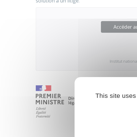
solution à un litige.
Accéder 
Institut nation
This site uses