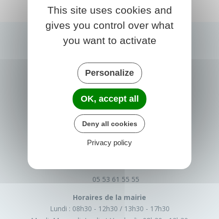
This site uses cookies and
gives you control over what
you want to activate
Personalize
OK, accept all
PRIGONRIEUX
Deny all cookies
1 Place du Groupe Loiseau
Privacy policy
24130 Prigonrieux
France
05 53 61 55 55
Horaires de la mairie
Lundi :
08h30 - 12h30
13h30 - 17h30