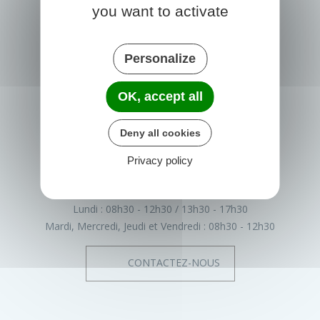
you want to activate
Personalize
PRIGONRIEUX
OK, accept all
1 Place du Groupe Loiseau
24130 Prigonrieux
Deny all cookies
France
Privacy policy
05 53 61 55 55
Horaires de la mairie
Lundi :
08h30 - 12h30
13h30 - 17h30
Mardi, Mercredi, Jeudi et Vendredi :
08h30 - 12h30
CONTACTEZ-NOUS