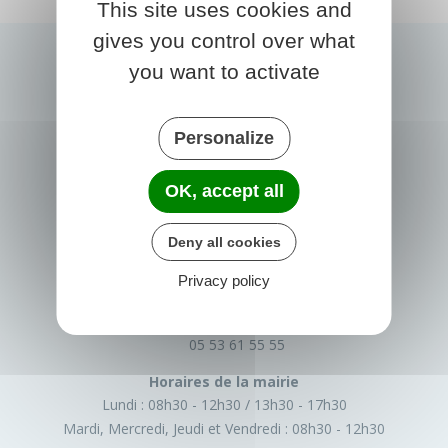
This site uses cookies and
gives you control over what
you want to activate
Personalize
OK, accept all
PRIGONRIEUX
Deny all cookies
1 Place du Groupe Loiseau
Privacy policy
24130 Prigonrieux
France
05 53 61 55 55
Horaires de la mairie
Lundi :
08h30 - 12h30
13h30 - 17h30
Mardi, Mercredi, Jeudi et Vendredi :
08h30 - 12h30