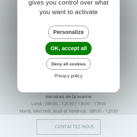
gives you control over what
you want to activate
Personalize
OK, accept all
PRIGONRIEUX
1 Place du Groupe Loiseau
Deny all cookies
24130 Prigonrieux
France
Privacy policy
05 53 61 55 55
Horaires de la mairie
Lundi :
08h30 - 12h30
13h30 - 17h30
Mardi, Mercredi, Jeudi et Vendredi :
08h30 - 12h30
CONTACTEZ-NOUS