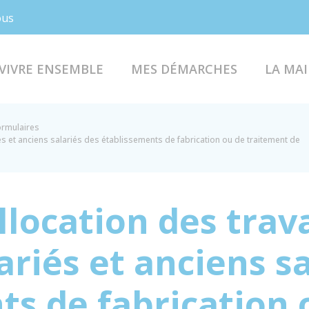
Facebook
Instagram
ous
VIVRE ENSEMBLE
MES DÉMARCHES
LA MAI
formulaires
és et anciens salariés des établissements de fabrication ou de traitement de
location des trava
ariés et anciens s
ts de fabrication 