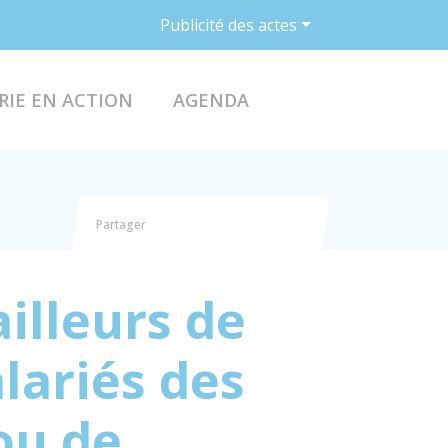
Publicité des actes
ACCÉDER AU FO
RIE EN ACTION
AGENDA
Partager
Partager sur Facebook
Partager sur X - Twitter
Partager sur Linkedin
Partager par email
illeurs de
alariés des
ou de