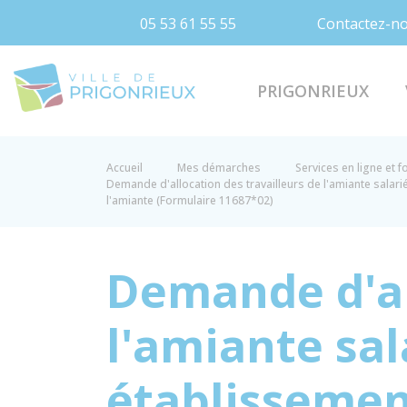
05 53 61 55 55
Contactez-n
Prigonrieux
PRIGONRIEUX
Accueil
Mes démarches
Services en ligne et 
Demande d'allocation des travailleurs de l'amiante salari
l'amiante (Formulaire 11687*02)
Demande d'al
l'amiante sal
établissemen