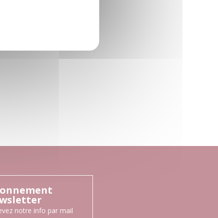
onnement
wsletter
vez notre info par mail