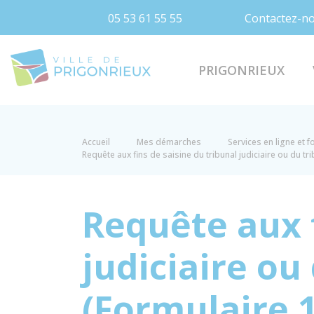
05 53 61 55 55
Contactez-n
Prigonrieux
PRIGONRIEUX
Accueil
Mes démarches
Services en ligne et 
Requête aux fins de saisine du tribunal judiciaire ou du t
Requête aux f
judiciaire ou
(Formulaire 