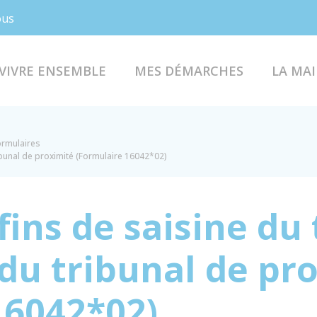
Facebook
Instagram
ous
VIVRE ENSEMBLE
MES DÉMARCHES
LA MAI
formulaires
ribunal de proximité (Formulaire 16042*02)
ins de saisine du 
 du tribunal de pr
16042*02)