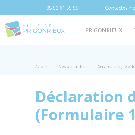
05 53 61 55 55
Contactez-n
Prigonrieux
PRIGONRIEUX
Accueil
Mes démarches
Services en ligne et 
Déclaration 
(Formulaire 