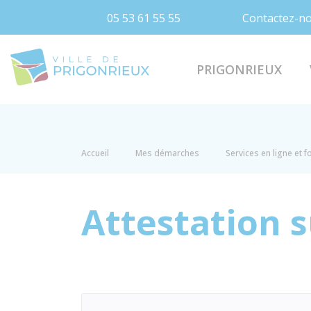
05 53 61 55 55
Contactez-n
Prigonrieux
PRIGONRIEUX
Accueil
Mes démarches
Services en ligne et 
Attestation 