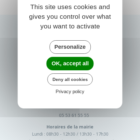
This site uses cookies and
gives you control over what
you want to activate
Personalize
OK, accept all
Deny all cookies
PRIGONRIEUX
1 Place du Groupe Loiseau
Privacy policy
24130 Prigonrieux
France
05 53 61 55 55
Horaires de la mairie
Lundi :
08h30 - 12h30
13h30 - 17h30