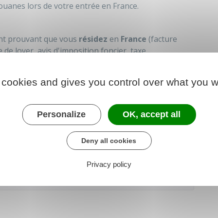
ouanes lors de votre entrée en France.
t prouvant que vous
résidez
en
France
(facture
ce de loyer, avis d'imposition foncier, taxe
entaire) des biens transférés.
 cookies and gives you control over what you w
Personalize
OK, accept all
 le formulaire (758.3 KB)
Deny all cookies
Privacy policy
 chargé des finances