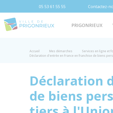
05 53 61 55 55
Contactez-n
Prigonrieux
PRIGONRIEUX
Accueil
Mes démarches
Services en ligne et 
Déclaration d'entrée en France en franchise de biens pe
Déclaration 
de biens per
tiers à l'Un