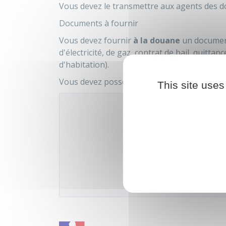
Vous devez le transmettre aux agents des d
Documents à fournir
Vous devez fournir
à la douane
un documen
d'électricité, de gaz, contrat de bail, quittan
d'habitation).
Vous devez posséder une liste complète (inv
This site uses
Télécharger
Ministère