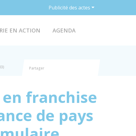
Publicité des actes
ACCÉDER AU FO
RIE EN ACTION
AGENDA
03)
Partager
Partager sur Facebook
Partager sur X - Twitter
Partager sur Linkedin
Partager par email
 en franchise
ance de pays
rmulaire