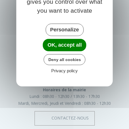
gives you control over what
you want to activate
Personalize
OK, accept all
PRIGONRIEUX
1 Place du Groupe Loiseau
Deny all cookies
24130 Prigonrieux
France
Privacy policy
05 53 61 55 55
Horaires de la mairie
Lundi :
08h30 - 12h30
13h30 - 17h30
Mardi, Mercredi, Jeudi et Vendredi :
08h30 - 12h30
CONTACTEZ-NOUS