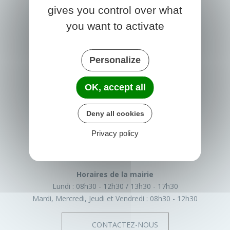
gives you control over what
you want to activate
Personalize
OK, accept all
PRIGONRIEUX
Deny all cookies
1 Place du Groupe Loiseau
24130 Prigonrieux
Privacy policy
France
05 53 61 55 55
Horaires de la mairie
Lundi :
08h30 - 12h30
13h30 - 17h30
Mardi, Mercredi, Jeudi et Vendredi :
08h30 - 12h30
CONTACTEZ-NOUS