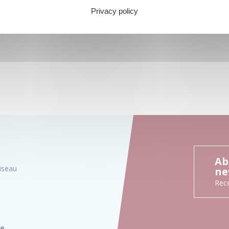
Privacy policy
Ab
iseau
ne
Rece
ie