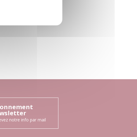
onnement
wsletter
vez notre info par mail