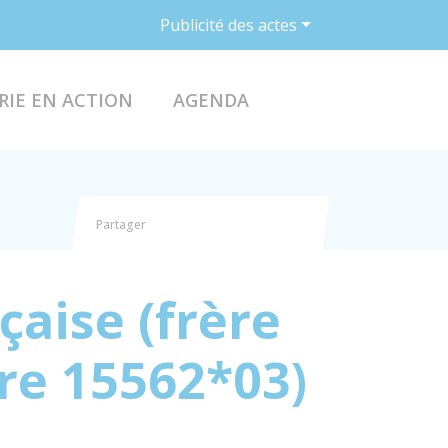
Publicité des actes
ACCÉDER AU FO
RIE EN ACTION
AGENDA
Partager
Partager sur Facebook
Partager sur X - Twitter
Partager sur Linkedin
Partager par email
çaise (frère
re 15562*03)