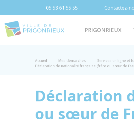
05 53 61 55 55
Contactez-n
Prigonrieux
PRIGONRIEUX
Accueil
Mes démarches
Services en ligne et 
Déclaration de nationalité française (frère ou sœur de Fr
Déclaration d
ou sœur de F