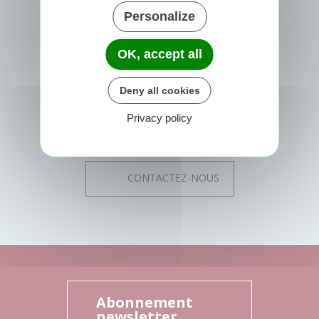
PRIGONRIEUX
Personalize
1 Place du Groupe Loiseau
24130 Prigonrieux
OK, accept all
France
05 53 61 55 55
Deny all cookies
Horaires de la mairie
Privacy policy
Lundi :
08h30 - 12h30
13h30 - 17h30
Mardi, Mercredi, Jeudi et Vendredi :
08h30 - 12h30
CONTACTEZ-NOUS
Abonnement
newsletter