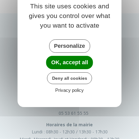
This site uses cookies and
gives you control over what
you want to activate
Personalize
OK, accept all
PRIGONRIEUX
Deny all cookies
1 Place du Groupe Loiseau
Privacy policy
24130 Prigonrieux
France
05 53 61 55 55
Horaires de la mairie
Lundi :
08h30 - 12h30
13h30 - 17h30