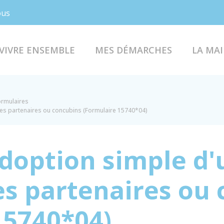
Facebook
Instagram
ous
VIVRE ENSEMBLE
MES DÉMARCHES
LA MAI
formulaires
des partenaires ou concubins (Formulaire 15740*04)
doption simple d'
es partenaires ou
15740*04)