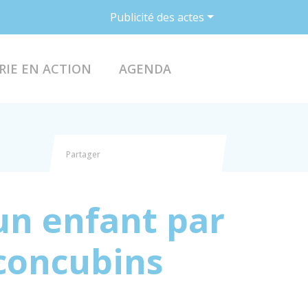
Publicité des actes
ACCÉDER AU FO
RIE EN ACTION
AGENDA
Partager
Partager sur Facebook
Partager sur X - Twitter
Partager sur Linkedin
Partager par email
un enfant par
 concubins