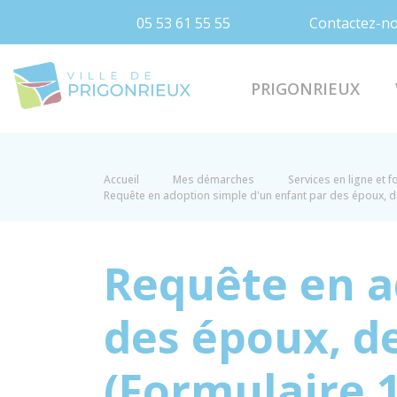
05 53 61 55 55
Contactez-n
Prigonrieux
PRIGONRIEUX
Accueil
Mes démarches
Services en ligne et 
Requête en adoption simple d'un enfant par des époux, 
Requête en a
des époux, d
(Formulaire 