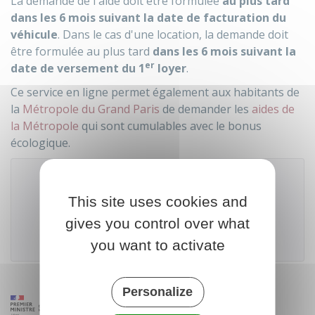
La demande de l'aide doit être formulée
au plus tard
dans les 6 mois suivant la date de facturation du
véhicule
. Dans le cas d'une location, la demande doit
être formulée au plus tard
dans les 6 mois suivant la
er
date de versement du 1
loyer
.
Ce service en ligne permet également aux habitants de
la
Métropole du Grand Paris
de demander les
aides de
la Métropole
qui sont cumulables avec le bonus
écologique.
This site uses cookies and
Accéder au téléservice
gives you control over what
Ministère chargé de l'environnement
you want to activate
Personalize