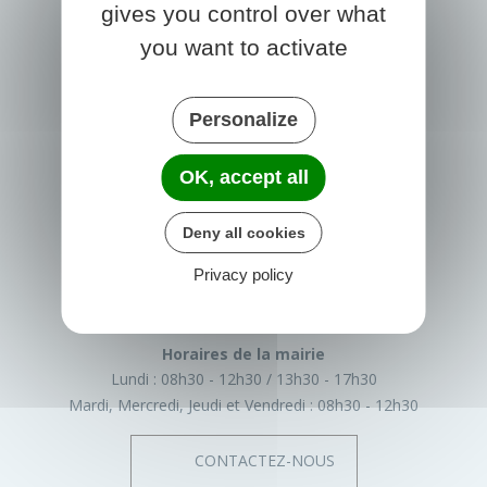
gives you control over what
you want to activate
Personalize
OK, accept all
PRIGONRIEUX
1 Place du Groupe Loiseau
Deny all cookies
24130 Prigonrieux
France
Privacy policy
05 53 61 55 55
Horaires de la mairie
Lundi :
08h30 - 12h30
13h30 - 17h30
Mardi, Mercredi, Jeudi et Vendredi :
08h30 - 12h30
CONTACTEZ-NOUS