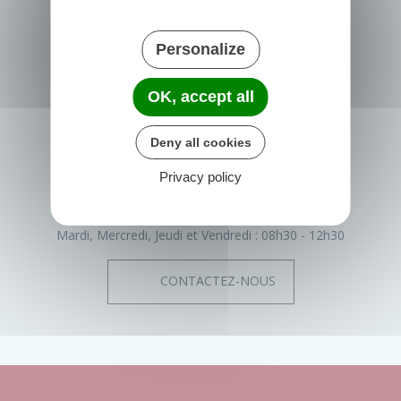
Personalize
PRIGONRIEUX
1 Place du Groupe Loiseau
OK, accept all
24130 Prigonrieux
France
Deny all cookies
05 53 61 55 55
Privacy policy
Horaires de la mairie
Lundi :
08h30 - 12h30
13h30 - 17h30
Mardi, Mercredi, Jeudi et Vendredi :
08h30 - 12h30
CONTACTEZ-NOUS