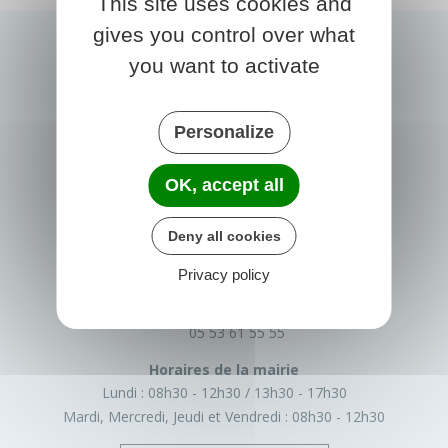
This site uses cookies and
gives you control over what
you want to activate
Personalize
OK, accept all
PRIGONRIEUX
Deny all cookies
1 Place du Groupe Loiseau
24130 Prigonrieux
Privacy policy
France
05 53 61 55 55
Horaires de la mairie
Lundi :
08h30 - 12h30
13h30 - 17h30
Mardi, Mercredi, Jeudi et Vendredi :
08h30 - 12h30