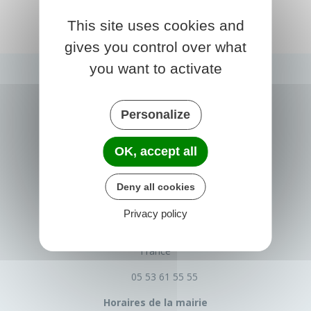
This site uses cookies and
gives you control over what
you want to activate
Personalize
OK, accept all
Deny all cookies
PRIGONRIEUX
Privacy policy
1 Place du Groupe Loiseau
24130 Prigonrieux
France
05 53 61 55 55
Horaires de la mairie