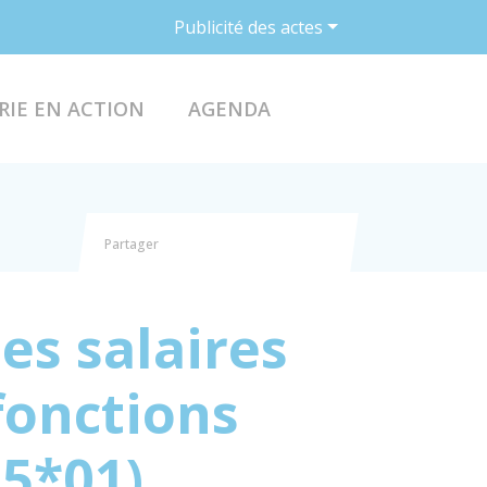
Publicité des actes
ACCÉDER AU FO
RIE EN ACTION
AGENDA
Partager
Partager sur Facebook
Partager sur X - Twitter
Partager sur Linkedin
Partager par email
s salaires
fonctions
5*01)