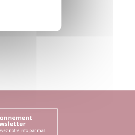
onnement
wsletter
vez notre info par mail