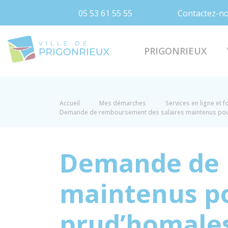
05 53 61 55 55
Contactez-n
Prigonrieux
PRIGONRIEUX
Accueil
Mes démarches
Services en ligne et 
Demande de remboursement des salaires maintenus pour 
Demande de 
maintenus po
prud’homales