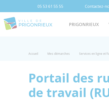
05 53 61 55 55
Contactez-n
Prigonrieux
PRIGONRIEUX
Accueil
Mes démarches
Services en ligne et 
Portail des r
de travail (R