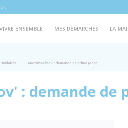
Facebook
Instagram
ous
VIVRE ENSEMBLE
MES DÉMARCHES
LA MAI
formulaires
MaPrimeRénov' : demande de prime (Anah)
v' : demande de p