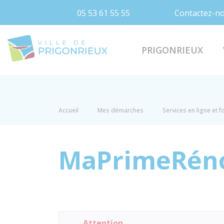
05 53 61 55 55
Contactez-n
Prigonrieux
PRIGONRIEUX
Accueil
Mes démarches
Services en ligne et 
MaPrimeRéno
Attention