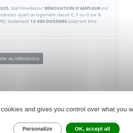
2025
, MaPrimeRénov'
RÉNOVATION D'AMPLEUR
est
destes ayant un logement classé E, F ou G sur le
PE)
. Seulement
13 000 DOSSIERS
pourront être
der au téléservice
nale de l'habitat (Anah)
 cookies and gives you control over what you w
Personalize
OK, accept all