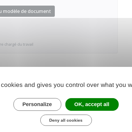
au modèle de document
re chargé du travail
 cookies and gives you control over what you w
Personalize
OK, accept all
Deny all cookies