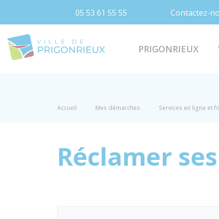
05 53 61 55 55
Contactez-n
Prigonrieux
PRIGONRIEUX
Accueil
Mes démarches
Services en ligne et 
Réclamer ses