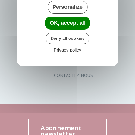
PRIGONRIEUX
Personalize
1 Place du Groupe Loiseau
24130 Prigonrieux
OK, accept all
France
05 53 61 55 55
Deny all cookies
Horaires de la mairie
Privacy policy
Lundi :
08h30 - 12h30
13h30 - 17h30
Mardi, Mercredi, Jeudi et Vendredi :
08h30 - 12h30
CONTACTEZ-NOUS
Abonnement
newsletter