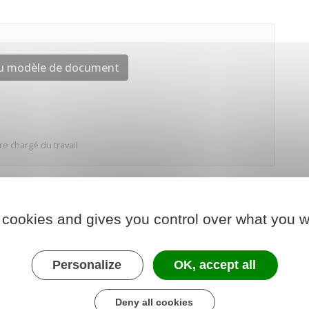
au modèle de document
re chargé du travail
 cookies and gives you control over what you w
Personalize
OK, accept all
Deny all cookies