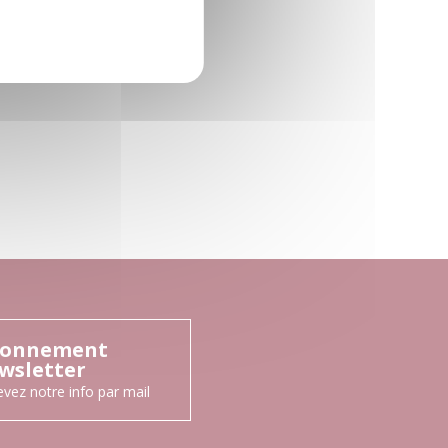
onnement
wsletter
vez notre info par mail