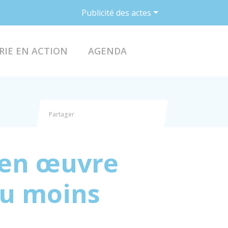
Publicité des actes
ACCÉDER AU FO
RIE EN ACTION
AGENDA
Partager
Partager sur Facebook
Partager sur X - Twitter
Partager sur Linkedin
Partager par email
 en œuvre
ou moins