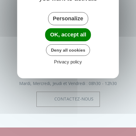
Personalize
PRIGONRIEUX
1 Place du Groupe Loiseau
OK, accept all
24130 Prigonrieux
France
Deny all cookies
05 53 61 55 55
Privacy policy
Horaires de la mairie
Lundi :
08h30 - 12h30
13h30 - 17h30
Mardi, Mercredi, Jeudi et Vendredi :
08h30 - 12h30
CONTACTEZ-NOUS