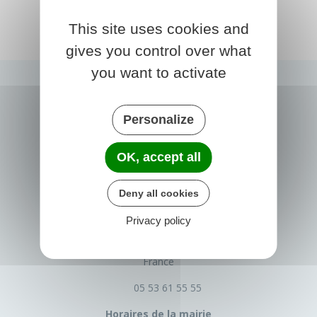
This site uses cookies and
gives you control over what
you want to activate
Personalize
OK, accept all
Deny all cookies
PRIGONRIEUX
Privacy policy
1 Place du Groupe Loiseau
24130 Prigonrieux
France
05 53 61 55 55
Horaires de la mairie