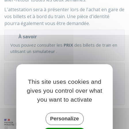
L'attestation sera à présenter lors de l'achat en gare de
vos billets et à bord du train. Une pièce d'identité
pourra également vous être demandée.
À savoir
Vous pouvez consulter les
PRIX
des billets de train en
utilisant un
simulateur
.
Accéder au téléservice
This site uses cookies and
gives you control over what
Ministère chargé des transports
you want to activate
Personalize