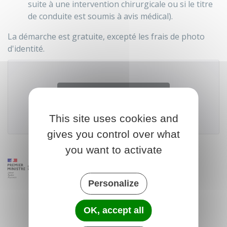
suite à une intervention chirurgicale ou si le titre
de conduite est soumis à avis médical).
La démarche est gratuite, excepté les frais de photo
d'identité.
Accéder au téléservice
This site uses cookies and
Agence nationale des titres sécurisés (ANTS)
gives you control over what
you want to activate
Personalize
OK, accept all