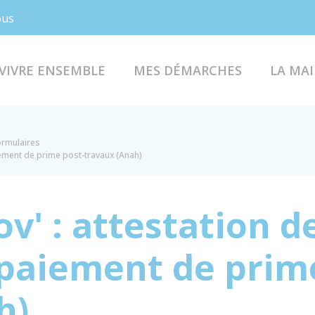
Facebook
Instagram
ous
VIVRE ENSEMBLE
MES DÉMARCHES
LA MAI
formulaires
ement de prime post-travaux (Anah)
' : attestation de
paiement de prime
h)