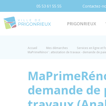
05 53 61 55 55
Contactez-n
Prigonrieux
PRIGONRIEUX
Accueil
Mes démarches
Services en ligne et 
MaPrimeRénov' : attestation de travaux - demande de pai
MaPrimeRénov
demande de 
travaux (Ana