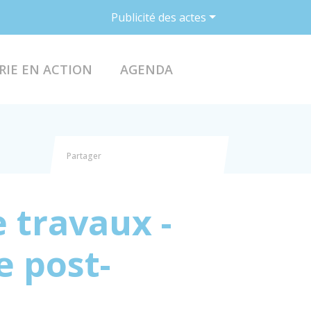
Publicité des actes
ACCÉDER AU FO
RIE EN ACTION
AGENDA
Partager
Partager sur Facebook
Partager sur X - Twitter
Partager sur Linkedin
Partager par email
 travaux -
 post-