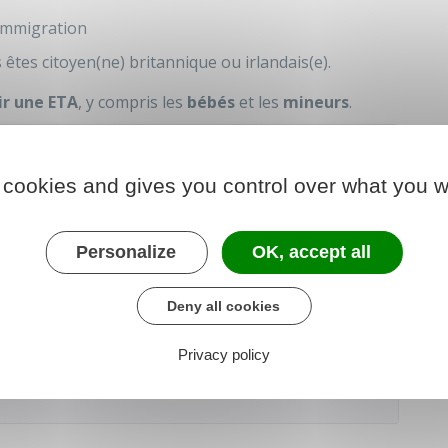
'immigration
 êtes citoyen(ne) britannique ou irlandais(e).
ir une ETA
, y compris les
bébés
et les
mineurs
.
 anglais.
 cookies and gives you control over what you w
Personalize
OK, accept all
der au téléservice
Deny all cookies
Privacy policy
Gov.uk