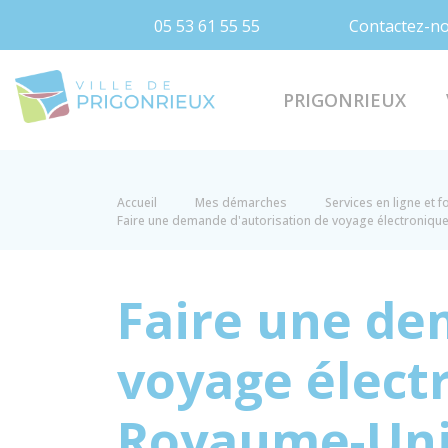
05 53 61 55 55
Contactez-n
Prigonrieux
PRIGONRIEUX
Accueil
Mes démarches
Services en ligne et 
Faire une demande d'autorisation de voyage électroniqu
Faire une de
voyage élect
Royaume-Un