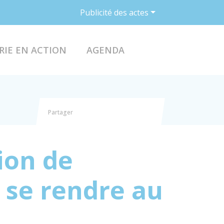
Publicité des actes
ACCÉDER AU FO
RIE EN ACTION
AGENDA
Partager
Partager sur Facebook
Partager sur X - Twitter
Partager sur Linkedin
Partager par email
ion de
 se rendre au