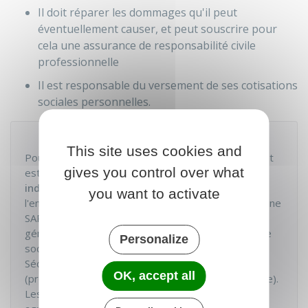
Il doit réparer les dommages qu'il peut
éventuellement causer, et peut souscrire pour
cela une assurance de responsabilité civile
professionnelle
Il est responsable du versement de ses cotisations
sociales personnelles.
À noter
This site uses cookies and
Pour sa protection sociale, le travailleur indépendant
gives you control over what
est rattaché au
régime de sécurité sociale des
indépendants
(cela concerne par exemple
you want to activate
l'entrepreneur individuel ou le gérant majoriraire d'une
SARL
). Cette organisation est intégrée au régime
général de la sécurité sociale. Certains dirigeants de
Personalize
sociétés sont " assimilés salariés " au sens de la
Sécurité sociale et cotisent au régime général
OK, accept all
(président ou directeur général de
SAS
par exemple).
Les travailleurs indépendants des professions