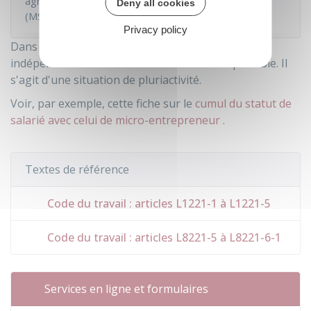
agricoles relèvent de la Mutualité sociale agricole
Deny all cookies
(MSA).
Privacy policy
Dans certaines conditions, l'exercice d'une activité
indépendante et d'une activité salariée est possible. Il
s'agit d'une situation de pluriactivité.
Voir, par exemple, cette fiche sur le
cumul du statut de
salarié avec celui de micro-entrepreneur
.
Textes de référence
Code du travail : articles L1221-1 à L1221-5
Code du travail : articles L8221-5 à L8221-6-1
Services en ligne et formulaires