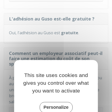
L'adhésion au Guso est-elle gratuite ?
Oui, l'adhésion au Guso est
gratuite
.
Comment un employeur associatif peut-il
faire une estimation du coût de son
spectacle ?
This site uses cookies and
À partir de l'espace employeur du site du Guso ou
gives you control over what
au moyen du simulateur, l'employeur peut faire
une estimation du coût de son spectacle : salaire
you want to activate
brut du salarié, cotisations sociales (parts
salariale et patronale) et budget global.
Personalize