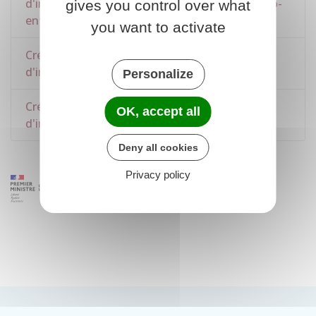
d'immatriculation d'une micro-entreprise (auto-
gives you control over what
entrepreneur)
you want to activate
Création d'entreprise : formalités
d'immatriculation d'une entreprise individuelle
Personalize
Création d'entreprise : formalités
OK, accept all
d'immatriculation d'une société
Deny all cookies
Privacy policy