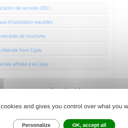
station de services (BIC)
aux d'habitation meublés
 meublés de tourisme
 libérale hors Cipav
érale affiliée à la Cipav
repreneur peut-il partir à la
 cookies and gives you control over what you w
ue vous avez atteint l'âge légal de départ à la
 dire que vous allez percevoir une retraite à taux
Personalize
OK, accept all
ite à taux plein que vous pourrez percevoir votre