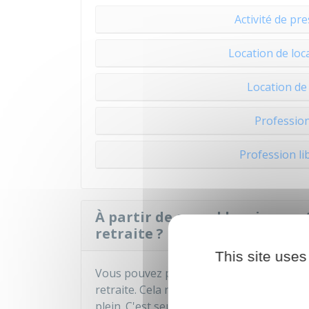
Activité de pre
Location de loc
Location de
Profession
Profession lib
À partir de quand le micro-ent
retraite ?
This site uses
Vous pouvez partir à la retraite dès lors q
retraite. Cela ne veut pas nécessairement
plein. C'est seulement à l'âge de la retra