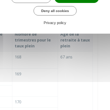
as cotisé le bon nombre de trimestres.
Deny all cookies
 taux plein vous devez également avoir une durée
Privacy policy
de
Nombre de
Âge de la
trimestres pour le
retraite à taux
taux plein
plein
168
67 ans
169
170