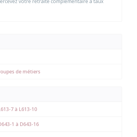
 percevez votre retraite complémentaire à taux
roupes de métiers
 L613-7 à L613-10
s D643-1 à D643-16