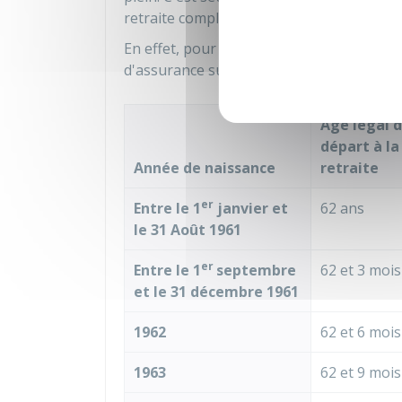
retraite complète, même si vous n'avez p
En effet, pour percevoir votre pension à
d'assurance suffisante :
Âge légal 
départ à la
Année de naissance
retraite
er
Entre le 1
janvier et
62 ans
le 31 Août 1961
er
Entre le 1
septembre
62 et 3 mois
et le 31 décembre 1961
1962
62 et 6 mois
1963
62 et 9 mois