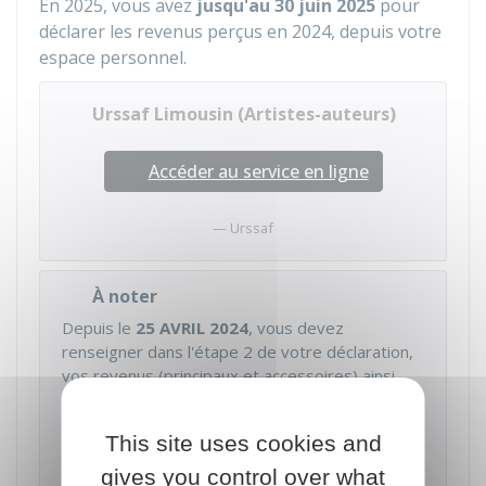
En 2025, vous avez
jusqu'au 30 juin 2025
pour
déclarer les revenus perçus en 2024, depuis votre
espace personnel.
Urssaf Limousin (Artistes-auteurs)
Accéder au service en ligne
Urssaf
À noter
Depuis le
25 AVRIL 2024
, vous devez
renseigner dans l'étape 2 de votre déclaration,
vos revenus (principaux et accessoires) ainsi
que la nature de l'œuvre associée, à partir d'une
liste déroulante. L'Urssaf vous explique
This site uses cookies and
comment déclarer vos différents types de
revenus
.
gives you control over what