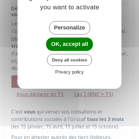
you want to activate
Détermination de l'assiette des cotisations
sociales
Les modalités de déclaration et de calcul de
Personalize
l'assiette sociale
varient selon votre régime fiscal :
bénéfices non commerciaux (BNC)
et/ou
OK, accept all
traitements et salaires
(TS). Seuls les droits
d'auteur versés par des tiers (éditeur, producteur,
Deny all cookies
organisme de gestion collective) peuvent être
déclarés
en traitements et salaires
.
Privacy policy
Vous déclarez en BNC
Vous déclarez en TS
Les 2 (BNC + TS)
C'est
vous
qui versez vos cotisations et
contributions sociales à l'Urssaf
tous les 3 mois
(les 15 janvier, 15 avril, 15 juillet et 15 octobre).
Pour en attester auprès des tiers (éditeurs,