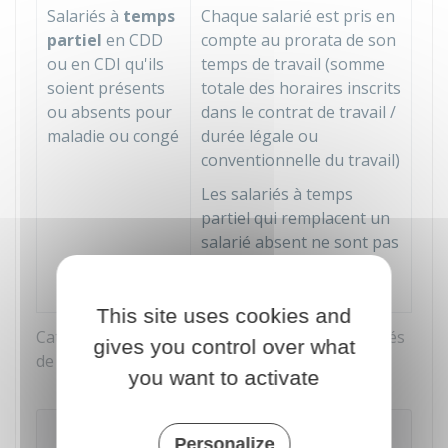
Salariés à
temps
Chaque salarié est pris en
partiel
en
CDD
compte au prorata de son
ou en
CDI
qu'ils
temps de travail (somme
soient présents
totale des horaires inscrits
ou absents pour
dans le contrat de travail /
maladie ou congé
durée légale ou
conventionnelle du travail)
Les salariés à temps
partiel qui remplacent un
salarié absent ne sont pas
pris en compte dans le
calcul de l'effectif moyen
This site uses cookies and
Catégories de salariés comptabilisés et modalités
gives you control over what
de décompte
you want to activate
À noter
Personalize