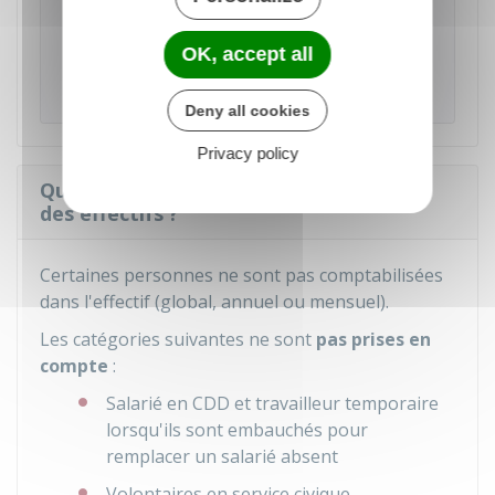
Pour en savoir plus vous pouvez consulter la
page de l'Urssaf
et le
Bulletin officiel de la
OK, accept all
Sécurité sociale
consacré au calcul des
effectifs.
Deny all cookies
Privacy policy
Quels sont les salariés exclus du calcul
des effectifs ?
Certaines personnes ne sont pas comptabilisées
dans l'effectif (global, annuel ou mensuel).
Les catégories suivantes ne sont
pas prises en
compte
:
Salarié en CDD et travailleur temporaire
lorsqu'ils sont embauchés pour
remplacer un salarié absent
Volontaires en service civique