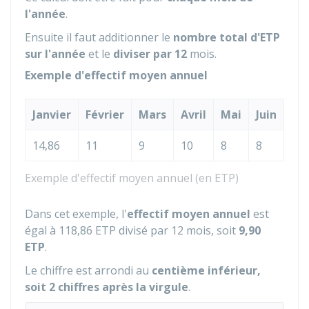
l'année
.
Ensuite il faut additionner le
nombre total d'ETP
sur l'année
et le
diviser par 12
mois.
Exemple d'effectif moyen annuel
Janvier
Février
Mars
Avril
Mai
Juin
Jui
14,86
11
9
10
8
8
7
Exemple d'effectif moyen annuel (en ETP)
Dans cet exemple, l'
effectif moyen annuel
est
égal à 118,86
ETP
divisé par 12 mois, soit
9,90
ETP
.
Le chiffre est arrondi au
centième inférieur,
soit 2 chiffres après la virgule
.