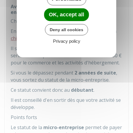
Avantages et inconvénients de la micro-
entreprise
OK, accept all
Chiffre d'affaires à ne pas dépasser
Deny all cookies
En tant que
micro-entrepreneur
, vous avez un
chiffre d'affaires
à ne pas dépasser
.
Privacy policy
Il s'élève à
77 700 €
pour les prestations de
services et les professions libérales et à
188 700 €
pour le commerce et les activités d'hébergement.
Si vous le dépassez pendant
2 années de suite
,
vous sortez du statut de la micro-entreprise.
Ce statut convient donc au
débutant
.
Il est conseillé d'en sortir dès que votre activité se
développe.
Points forts
Le statut de la
micro-entreprise
permet de payer