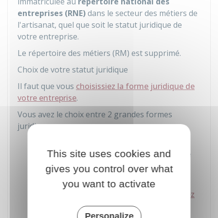
immatriculée au
répertoire national des
entreprises (RNE)
dans le secteur des métiers de
l'artisanat, quel que soit le statut juridique de
votre entreprise.
Le répertoire des métiers (RM) est supprimé.
Choix de votre statut juridique
Il faut que vous
choisissiez la forme juridique de
votre entreprise
.
Vous avez le choix entre 2 grandes formes
juridiques :
Entreprise individuelle (EI)
. La micro-
This site uses cookies and
entreprise (ou auto-entreprise) est une
entreprise individuelle avec un régime
gives you control over what
fiscal et social simplifié
you want to activate
Société
:
EURL, SASU, SARL (si vous avez
un ou plusieurs associés), etc.
Personalize