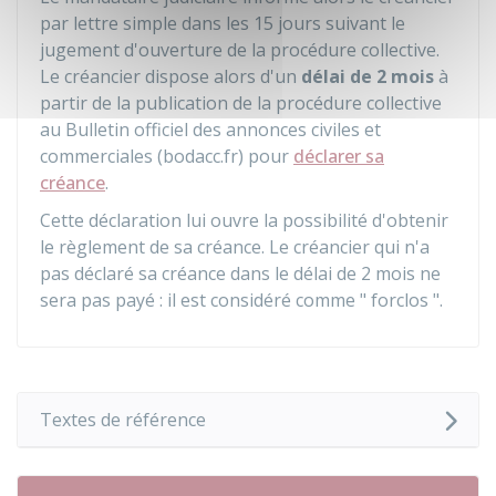
par lettre simple dans les 15 jours suivant le
jugement d'ouverture de la procédure collective.
Le créancier dispose alors d'un
délai de 2 mois
à
partir de la publication de la procédure collective
au Bulletin officiel des annonces civiles et
commerciales (bodacc.fr) pour
déclarer sa
créance
.
Cette déclaration lui ouvre la possibilité d'obtenir
le règlement de sa créance. Le créancier qui n'a
pas déclaré sa créance dans le délai de 2 mois ne
sera pas payé : il est considéré comme " forclos ".
Textes de référence