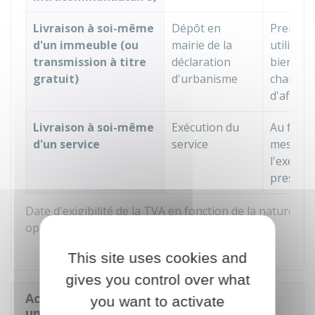
Livraison à soi-même
Dépôt en
Premièr
d'un immeuble (ou
mairie de la
utilisati
transmission à titre
déclaration
bien ou
gratuit)
d'urbanisme
change
d'affect
Livraison à soi-même
Exécution du
Au fur e
d'un service
service
mesure 
l'exécut
prestati
Date d'exigibilité de la TVA en fonction de la nature de
opérations
This site uses cookies and
gives you control over what
Activité cumulant livraison de biens et
you want to activate
une prestation de services