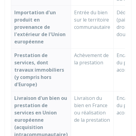
Importation d'un
Entrée du bien
Dédoua
produit en
sur le territoire
(paieme
provenance de
communautaire
droits d
l'extérieur de l'Union
douane)
européenne
Prestation de
Achèvement de
Encaiss
services, dont
la prestation
du prix 
travaux immobiliers
acompt
(y compris hors
d'Europe)
Livraison d'un bien ou
Livraison du
Encaiss
prestation de
bien en France
du prix 
services en Union
ou réalisation
acompt
européenne
de la prestation
(acquisition
intracommunautaire)