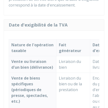
correspond à la date d'encaissement.
Date d'exigibilité de la TVA
Nature de l'opération
Fait
Date
taxable
générateur
d'exigib
Vente ou livraison
Livraison du
Date de 
d'un bien (délivrance)
bien
livraison
Vente de biens
Livraison du
Encaiss
spécifiques
bien ou de la
du prix d
(périodiques de
prestation
d'entrée
presse, spectacles,
l'abonn
etc.)
ou de la
au num