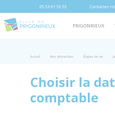
05 53 61 55 55
Contactez-n
Prigonrieux
PRIGONRIEUX
Accueil
Mes démarches
Étapes de vie
J
Choisir la da
comptable