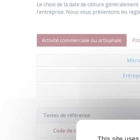
Le choix de la date de clôture généralement e
l'entreprise. Nous vous présentons les règle
Activité commerciale ou artisanale
Pro
Micr
Entrepr
Textes de référence
Code de commerce : article L123-12
This site uses