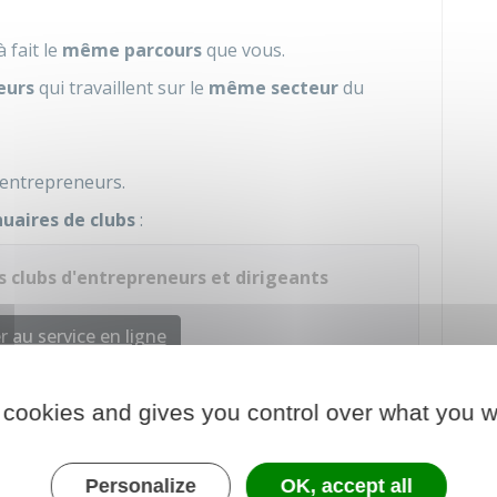
 fait le
même parcours
que vous.
eurs
qui travaillent sur le
même secteur
du
'entrepreneurs.
uaires de clubs
:
s clubs d'entrepreneurs et dirigeants
 au service en ligne
 cookies and gives you control over what you w
ce des réseaux
Personalize
OK, accept all