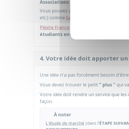
Associations d'étudiants
Vous pouvez aussi vous rapprocher des as
etc.) comme
Junior entreprises
.
Pépite France
est une association qui v
étudiants entrepreneurs
.
4. Votre idée doit apporter un
Une idée n'a pas forcément besoin d'être
Vous devez trouver le petit
" plus "
qui va
Votre idée doit rendre un service que les 
façon.
À noter
L'étude de marché
(dans l'
ÉTAPE SUIVA