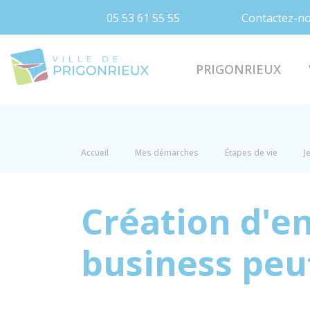
05 53 61 55 55
Contactez-n
Prigonrieux
PRIGONRIEUX
Accueil
Mes démarches
Étapes de vie
J
Création d'en
business peut