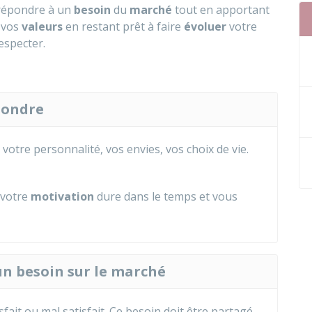
t répondre à un
besoin
du
marché
tout en apportant
 vos
valeurs
en restant prêt à faire
évoluer
votre
especter.
spondre
, votre personnalité, vos envies, vos choix de vie.
 votre
motivation
dure dans le temps et vous
 un besoin sur le marché
sfait ou mal satisfait. Ce besoin doit être partagé