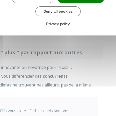
sociations d'étudiants (Essec, HEC, Supélec, X,
Deny all cookies
ous propose un accompagnement par des
Privacy policy
 " plus " par rapport aux autres
 innovante ou novatrice pour réussir.
 vous différencier des
concurrents
.
clients ne trouvent pas ailleurs, pas de la même
NTE
) vous aidera à cibler quels sont vos