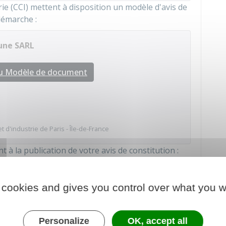
ie (CCI) mettent à disposition un modèle d'avis de
démarche :
'une SARL
au Modèle de document
d'industrie de Paris - Île-de-France
 la publication de votre avis de constitution :
de publication d'un avis
 cookies and gives you control over what you w
 au service en ligne
Personalize
OK, accept all