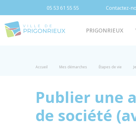
05 53 61 55 55
Contactez-n
Prigonrieux
PRIGONRIEUX
Accueil
Mes démarches
Étapes de vie
J
Publier une 
de société (a