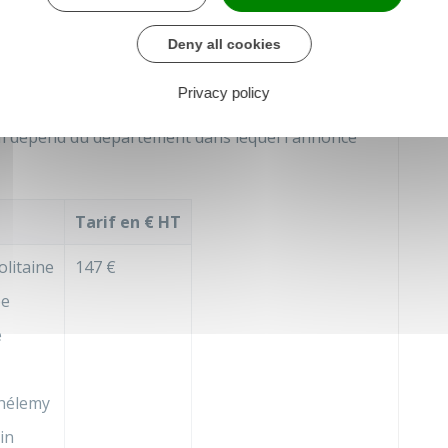
Deny all cookies
d'industrie de Paris - Île-de-France
Privacy policy
 Il dépend du département dans lequel l'annonce
Tarif en € HT
litaine
147 €
pe
e
thélemy
in