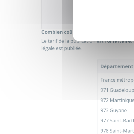
Chambre de commerce et 
Combien coûte la publication ?
Le tarif de la publication est
forfaitaire
.
légale est publiée.
Département
France métropo
971 Guadelou
972 Martiniqu
973 Guyane
977 Saint-Bar
978 Saint-Mart