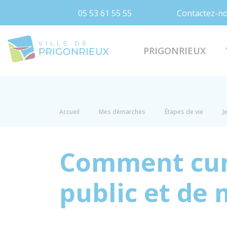
05 53 61 55 55
Contactez-n
Prigonrieux
PRIGONRIEUX
Accueil
Mes démarches
Étapes de vie
J
Comment cumu
public et de