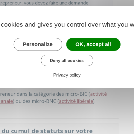
trepreneur, vous devez faire une
demande
 cookies and gives you control over what you w
 du cumul de statuts sur votre
Personalize
OK, accept all
Deny all cookies
re déclaration fiscale annuelle de la façon
Privacy policy
catégorie
" traitements et salaires "
preneur dans la catégorie des micro-
BIC
(
activité
sanale
) ou des micro-
BNC
(
activité libérale
).
 du cumul de statuts sur votre