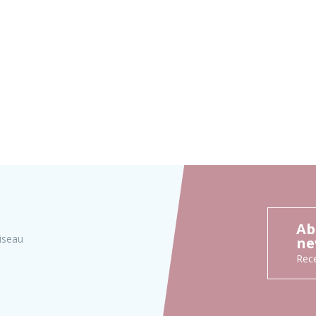
Ab
iseau
ne
Rece