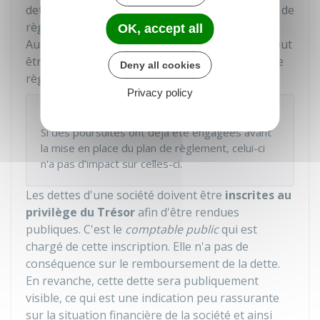
dettes. Lorsque ces dettes font partie d'un plan de
règlement, les poursuites sont
suspendues
.
OK, accept all
Autrement dit, aucun recouvrement forcé ne peut
être fait tant que la société respecte son plan de
Deny all cookies
règlement.
Privacy policy
Attention
Si des poursuites ont déjà été engagées avant
la mise en place du plan de règlement, celui-ci
n'a pas d'impact sur celles-ci.
Les dettes d'une société doivent être
inscrites au
privilège du Trésor
afin d'être rendues
publiques. C'est le
comptable public
qui est
chargé de cette inscription. Elle n'a pas de
conséquence sur le remboursement de la dette.
En revanche, cette dette sera publiquement
visible, ce qui est une indication peu rassurante
sur la situation financière de la société et ainsi