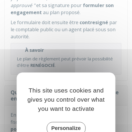
approuvé "
et sa signature pour
formuler son
engagement
au plan proposé.
Le formulaire doit ensuite être
contresigné
par
le comptable public ou un agent placé sous son
autorité.
À savoir
Le plan de règlement peut prévoir la possibilité
d'être
RENÉGOCIÉ
.
This site uses cookies and
Quelles sont les conséquences de la mise
en place d'un plan de règlement ?
gives you control over what
you want to activate
En cas de
retard de paiement
des obligations
fiscales d'une société, l'État peut
engager des
Personalize
poursuites
pour obtenir le règlement de ses