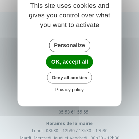
This site uses cookies and
gives you control over what
you want to activate
Personalize
OK, accept all
PRIGONRIEUX
Deny all cookies
1 Place du Groupe Loiseau
Privacy policy
24130 Prigonrieux
France
05 53 61 55 55
Horaires de la mairie
Lundi :
08h30 - 12h30
13h30 - 17h30
Mardi, Mercredi, Jeudi et Vendredi :
08h30 - 12h30